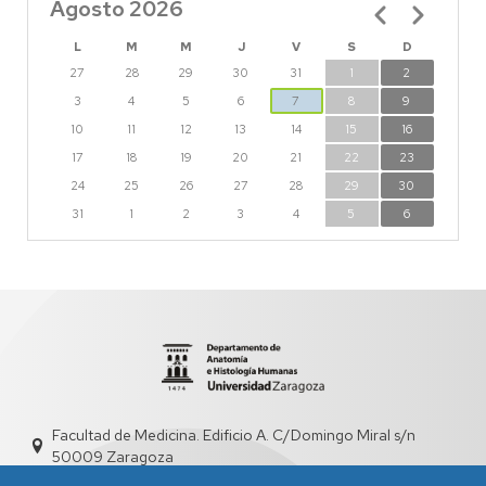
Agosto 2026
Paginación
L
M
M
J
V
S
D
27
28
29
30
31
1
2
3
4
5
6
7
8
9
10
11
12
13
14
15
16
17
18
19
20
21
22
23
24
25
26
27
28
29
30
31
1
2
3
4
5
6
Facultad de Medicina. Edificio A. C/Domingo Miral s/n
50009 Zaragoza
sed1003@unizar.es
976 761 667