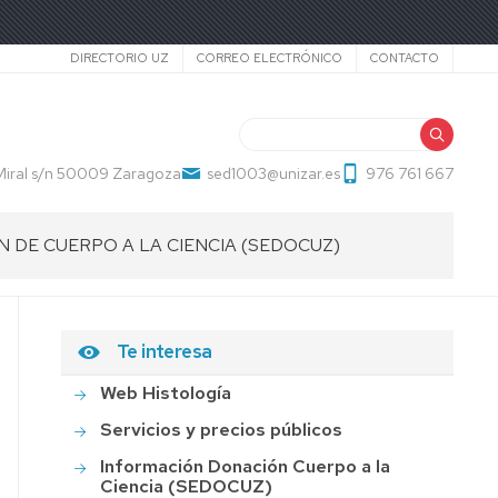
Secundario
DIRECTORIO UZ
CORREO ELECTRÓNICO
CONTACTO
Buscar
 Miral s/n 50009 Zaragoza
sed1003@unizar.es
976 761 667
 DE CUERPO A LA CIENCIA (SEDOCUZ)
Te interesa
Web Histología
Servicios y precios públicos
Información Donación Cuerpo a la
Ciencia (SEDOCUZ)