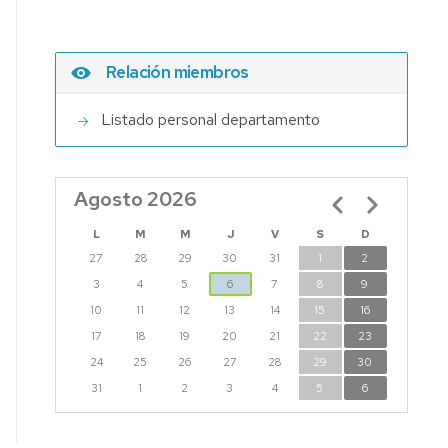
Relación miembros
Listado personal departamento
Agosto 2026
Paginación
L
M
M
J
V
S
D
27
28
29
30
31
1
2
3
4
5
6
7
8
9
10
11
12
13
14
15
16
17
18
19
20
21
22
23
24
25
26
27
28
29
30
31
1
2
3
4
5
6