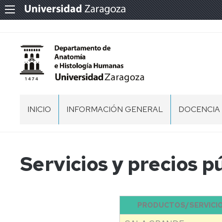
INICIO
INFORMACIÓN GENERAL
DOCENCIA
NORMATIVA
GRADO
DEPARTAMENTO
MÁSTER
Servicios y precios p
ÓRGANOS
DE
BECAS
REPRESENTACIÓN
COLABORA
ERASMUS
PRODUCTOS/SERVICI
TRABAJO