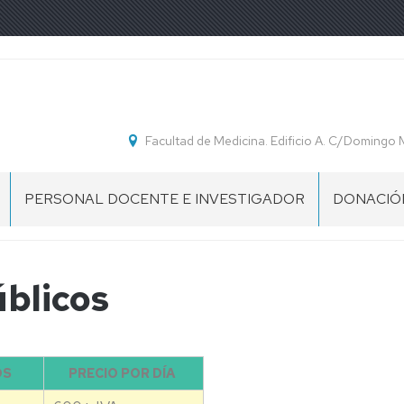
Facultad de Medicina. Edificio A. C/Domingo
PERSONAL DOCENTE E INVESTIGADOR
DONACIÓN
PERSONAL
DOCENTE
E
úblicos
INVESTIGADOR
COLABORADORES
CIÓN
EXTRAORDINARIOS
2026/2027
OS
PRECIO POR DÍA
BUZÓN