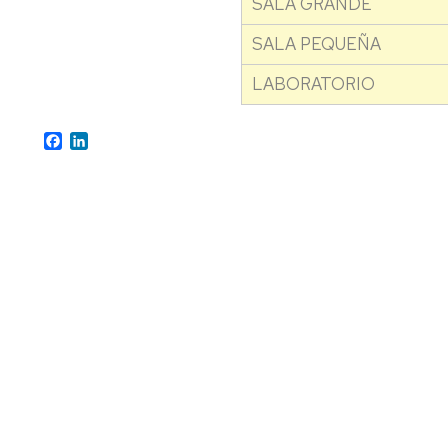
SALA GRANDE
FIN
DE
SALA PEQUEÑA
GRADO
FACULTAD
LABORATORIO
DE
MEDICINA
Facebook
LinkedIn